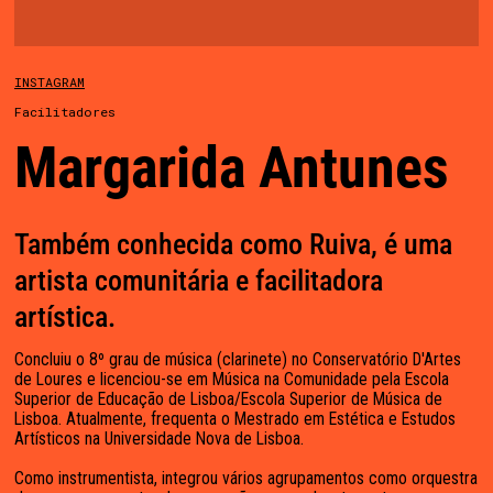
INSTAGRAM
Sobre
Facilitadores
Projetos
Margarida Antunes
Ensino
Empresas
Também conhecida como Ruiva, é uma
Equipa
artista comunitária e facilitadora
Notícias
artística.
Media
Concluiu o 8º grau de música (clarinete) no Conservatório D'Artes
de Loures e licenciou-se em Música na Comunidade pela Escola
Associação
Superior de Educação de Lisboa/Escola Superior de Música de
Lisboa. Atualmente, frequenta o Mestrado em Estética e Estudos
Contactos
Artísticos na Universidade Nova de Lisboa.
Como instrumentista, integrou vários agrupamentos como orquestra