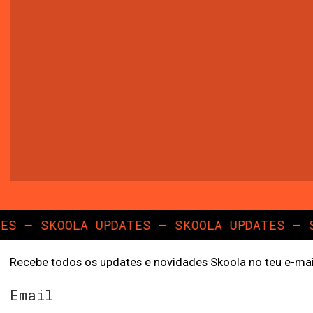
 — SKOOLA UPDATES — SKOOLA UPDATES — SKO
Recebe todos os updates e novidades Skoola no teu e-mai