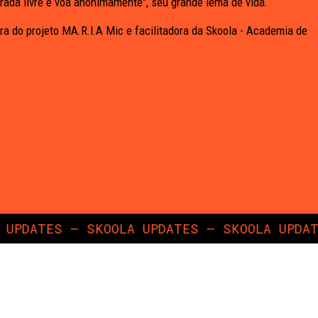
strada livre e voa anonimamente", seu grande lema de vida.
a do projeto MA.R.I.A Mic e facilitadora da Skoola - Academia de
DATES — SKOOLA UPDATES — SKOOLA UPDATES