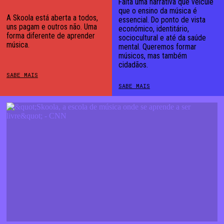
Falta uma narrativa que veicule
que o ensino da música é
A Skoola está aberta a todos,
essencial. Do ponto de vista
uns pagam e outros não. Uma
económico, identitário,
forma diferente de aprender
sociocultural e até da saúde
música.
mental. Queremos formar
músicos, mas também
cidadãos.
SABE MAIS
SABE MAIS
Sobre
Projetos
Ensino
Empresas
Equipa
Notícias
Media