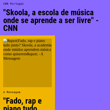
Associação
CNN Portugal
Contactos
"Skoola, a escola de música
onde se aprende a ser livre" -
CNN
A Mensagem
"Fado, rap e
piano tudo