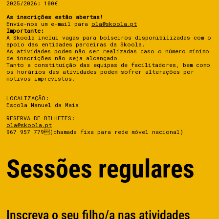
2025/2026: 100€
As inscrições estão abertas!
Sobre
Envie-nos um e-mail para
ola@skoola.pt
Importante:
A Skoola inclui vagas para bolseiros disponibilizadas com o
Projetos
apoio das entidades parceiras da Skoola.
As atividades podem não ser realizadas caso o número mínimo
Ensino
de inscrições não seja alcançado.
Tanto a constituição das equipas de facilitadores, bem como
os horários das atividades podem sofrer alterações por
Empresas
motivos imprevistos.
Equipa
LOCALIZAÇÃO:
Escola Manuel da Maia
Notícias
RESERVA DE BILHETES:
ola@skoola.pt
Media
967 957 779(chamada fixa para rede móvel nacional)
Associação
Sessões regulares
Contactos
Inscreva o seu filho/a nas atividades